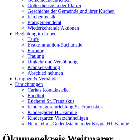
Gottesdienste in der Pfarrei
Geschichte der Gemeinde und ihrer Kirchen
Kirchenmusik
Pfarrgemeinderat
Wiederkehrende Aktionen
Begleitung im Leben
Taufe
Erstkommunion/Eucharistie
Firmung
Trauung
Umkehr und Versöhnung
Krankensalbung
Abschied nehmen
Gruppen & Verbände
Einrichtungen
Caritas Kontaktstelle
Friedhof
Bücherei St. Franziskus
Kindertageseinrichtung St. Franziskus
Kindergarten Hl. Familie
Kindergarten Vierzehnheiligen
Heimkehrer-Gedenkstätte in der Krypta Hl. Familie
Ökumenekreis Weitmarer