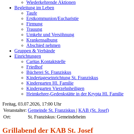
Wiederkehrende Aktionen
Begleitung im Leben
Taufe
Erstkommunion/Eucharistie
Firmung
Trauung
Umkehr und Versöhnung
Krankensalbung
Abschied nehmen
Gruppen & Verbände
Einrichtungen
Caritas Kontaktstelle
Friedhof
Bücherei St. Franziskus
Kindertageseinrichtung St. Franziskus
Kindergarten Hl. Familie
Kindergarten Vierzehnheiligen
Heimkehrer-Gedenkstätte in der Krypta Hl. Familie
Freitag, 03.07.2026, 17:00 Uhr
Veranstalter:
Gemeinde St. Franziskus
|
KAB (St. Josef)
Ort:
St. Franziskus: Gemeindeheim
Grillabend der KAB St. Josef