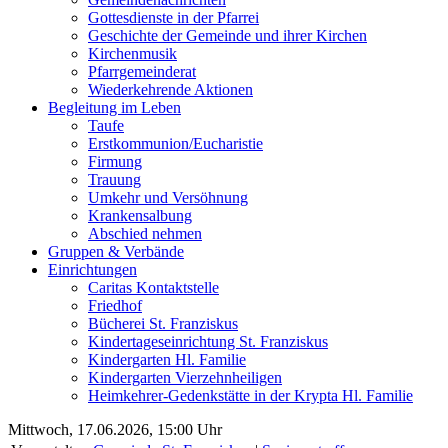
Gottesdienste in der Pfarrei
Geschichte der Gemeinde und ihrer Kirchen
Kirchenmusik
Pfarrgemeinderat
Wiederkehrende Aktionen
Begleitung im Leben
Taufe
Erstkommunion/Eucharistie
Firmung
Trauung
Umkehr und Versöhnung
Krankensalbung
Abschied nehmen
Gruppen & Verbände
Einrichtungen
Caritas Kontaktstelle
Friedhof
Bücherei St. Franziskus
Kindertageseinrichtung St. Franziskus
Kindergarten Hl. Familie
Kindergarten Vierzehnheiligen
Heimkehrer-Gedenkstätte in der Krypta Hl. Familie
Mittwoch, 17.06.2026, 15:00 Uhr