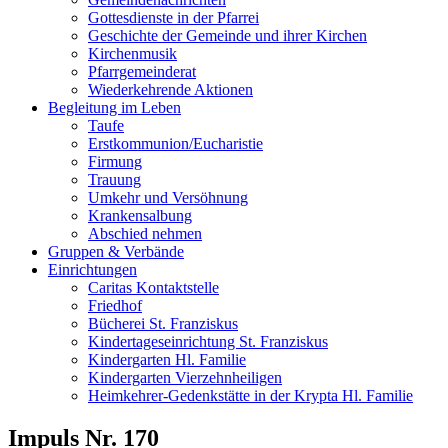
Gottesdienste in der Pfarrei
Geschichte der Gemeinde und ihrer Kirchen
Kirchenmusik
Pfarrgemeinderat
Wiederkehrende Aktionen
Begleitung im Leben
Taufe
Erstkommunion/Eucharistie
Firmung
Trauung
Umkehr und Versöhnung
Krankensalbung
Abschied nehmen
Gruppen & Verbände
Einrichtungen
Caritas Kontaktstelle
Friedhof
Bücherei St. Franziskus
Kindertageseinrichtung St. Franziskus
Kindergarten Hl. Familie
Kindergarten Vierzehnheiligen
Heimkehrer-Gedenkstätte in der Krypta Hl. Familie
Impuls Nr. 170