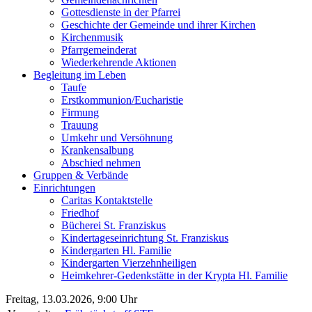
Gottesdienste in der Pfarrei
Geschichte der Gemeinde und ihrer Kirchen
Kirchenmusik
Pfarrgemeinderat
Wiederkehrende Aktionen
Begleitung im Leben
Taufe
Erstkommunion/Eucharistie
Firmung
Trauung
Umkehr und Versöhnung
Krankensalbung
Abschied nehmen
Gruppen & Verbände
Einrichtungen
Caritas Kontaktstelle
Friedhof
Bücherei St. Franziskus
Kindertageseinrichtung St. Franziskus
Kindergarten Hl. Familie
Kindergarten Vierzehnheiligen
Heimkehrer-Gedenkstätte in der Krypta Hl. Familie
Freitag, 13.03.2026, 9:00 Uhr